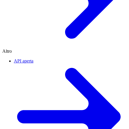
Altro
API aperta