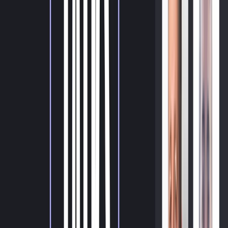
Eingebettet in PMS und POS.
Tokenisierung
Automatischer Abgleich